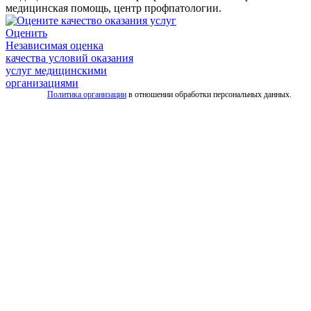
медицинская помощь, центр профпатологии.
Оценить
Независимая оценка
качества условий оказания
услуг медицинскими
организациями
Политика организации
в отношении обработки персональных данных.
Все
услуги
скорой
Скорая
помощь
для
взрослых
Детская
скорая
помощь
Дежурство
на
мероприятиях
Транспортировка
лежачих