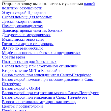
Отправляя заявку вы соглашаетесь с условиями
нашей
политики безопасности
Услуги скорой Приоритет
Скорая помощь для взрослых
Детская скорая помощь
Помощь онкопациентам
Транспортировка лежачих больных
Дежурство на мероприятиях
Медицинская эвакуация
Госпитализация в стационары
3D тур по реанимобилю
Медбезопасность на объектах и предприятиях
Советы врача
Платная скорая для беременных
Скорая помощь при алкогольном опьянении
Второе мнение МРТ и КТ онлайн
Вызов скорой при аппендиците в Санкт-Петербурге
Вызов скорой помощи при высоком давлении в Санкт-
Петербурге
Вызов скорой с ОРВИ
Вызов скорой при сотрясении мозга в Санкт-Петербурге
Вызов скорой при эпилепсии в Санкт-Петербурге
Взрослая неотложная медицинская помощь
Центры профпатологии
Профосмотры