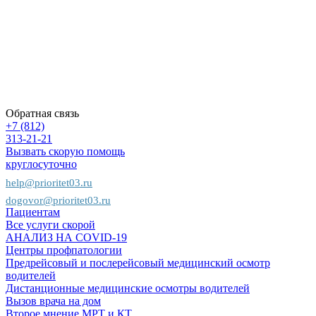
Политика
конфиденциальности
Карта
сайта
Пациентам
Предприятиям
Страховым
компаниям
Обратная связь
+7 (812)
313-21-21
Вызвать скорую помощь
круглосуточно
help@prioritet03.ru
dogovor@prioritet03.ru
Пациентам
Все услуги скорой
АНАЛИЗ НА COVID-19
Центры профпатологии
Предрейсовый и послерейсовый медицинский осмотр
водителей
Дистанционные медицинские осмотры водителей
Вызов врача на дом
Второе мнение МРТ и КТ