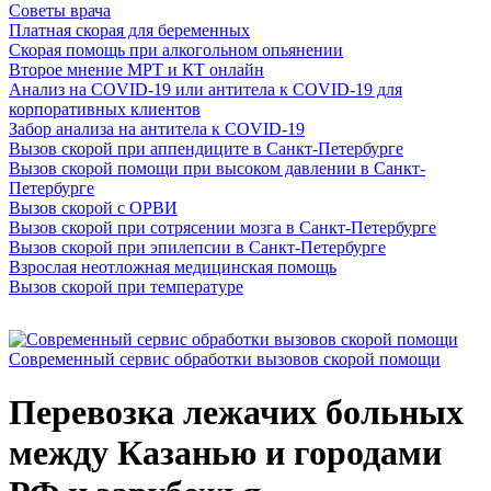
Советы врача
Платная скорая для беременных
Скорая помощь при алкогольном опьянении
Второе мнение МРТ и КТ онлайн
Анализ на COVID-19 или антитела к COVID-19 для
корпоративных клиентов
Забор анализа на антитела к COVID-19
Вызов скорой при аппендиците в Санкт-Петербурге
Вызов скорой помощи при высоком давлении в Санкт-
Петербурге
Вызов скорой с ОРВИ
Вызов скорой при сотрясении мозга в Санкт-Петербурге
Вызов скорой при эпилепсии в Санкт-Петербурге
Взрослая неотложная медицинская помощь
Вызов скорой при температуре
Cовременный сервис обработки вызовов скорой помощи
Перевозка лежачих больных
между Казанью и городами