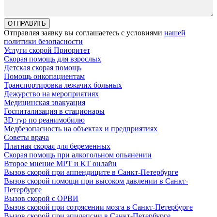
Отправляя заявку вы соглашаетесь с условиями
нашей
политики безопасности
Услуги скорой Приоритет
Скорая помощь для взрослых
Детская скорая помощь
Помощь онкопациентам
Транспортировка лежачих больных
Дежурство на мероприятиях
Медицинская эвакуация
Госпитализация в стационары
3D тур по реанимобилю
Медбезопасность на объектах и предприятиях
Советы врача
Платная скорая для беременных
Скорая помощь при алкогольном опьянении
Второе мнение МРТ и КТ онлайн
Вызов скорой при аппендиците в Санкт-Петербурге
Вызов скорой помощи при высоком давлении в Санкт-
Петербурге
Вызов скорой с ОРВИ
Вызов скорой при сотрясении мозга в Санкт-Петербурге
Вызов скорой при эпилепсии в Санкт-Петербурге