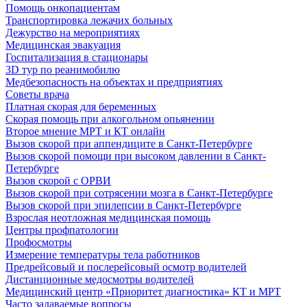
Помощь онкопациентам
Транспортировка лежачих больных
Дежурство на мероприятиях
Медицинская эвакуация
Госпитализация в стационары
3D тур по реанимобилю
Медбезопасность на объектах и предприятиях
Советы врача
Платная скорая для беременных
Скорая помощь при алкогольном опьянении
Второе мнение МРТ и КТ онлайн
Вызов скорой при аппендиците в Санкт-Петербурге
Вызов скорой помощи при высоком давлении в Санкт-
Петербурге
Вызов скорой с ОРВИ
Вызов скорой при сотрясении мозга в Санкт-Петербурге
Вызов скорой при эпилепсии в Санкт-Петербурге
Взрослая неотложная медицинская помощь
Центры профпатологии
Профосмотры
Измерение температуры тела работников
Предрейсовый и послерейсовый осмотр водителей
Дистанционные медосмотры водителей
Медицинский центр «Приоритет диагностика» КТ и МРТ
Часто задаваемые вопросы