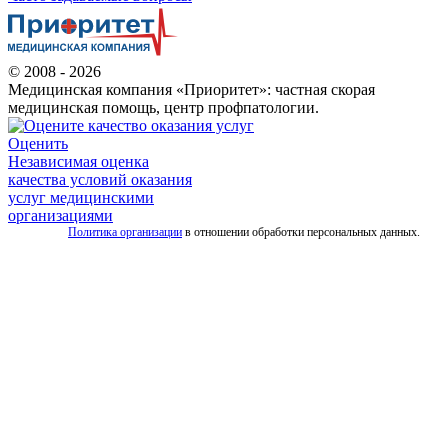
© 2008 - 2026
Медицинская компания «Приоритет»: частная скорая
медицинская помощь, центр профпатологии.
Оценить
Независимая оценка
качества условий оказания
услуг медицинскими
организациями
Политика организации
в отношении обработки персональных данных.
Все
услуги
скорой
Скорая
помощь
для
взрослых
Детская
скорая
помощь