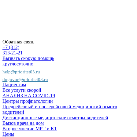
конфиденциальности
Карта
сайта
Пациентам
Предприятиям
Страховым
компаниям
Обратная связь
+7 (812)
313-21-21
Вызвать скорую помощь
круглосуточно
help@prioritet03.ru
dogovor@prioritet03.ru
Пациентам
Все услуги скорой
АНАЛИЗ НА COVID-19
Центры профпатологии
Предрейсовый и послерейсовый медицинский осмотр
водителей
Дистанционные медицинские осмотры водителей
Вызов врача на дом
Второе мнение МРТ и КТ
Цены