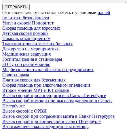
Отправляя заявку вы соглашаетесь с условиями
нашей
политики безопасности
Услуги скорой Приоритет
Скорая помощь для взрослых
Детская скорая помощь
Помощь онкопациентам
Транспортировка лежачих больных
Дежурство на мероприятиях
Медицинская эвакуация
Госпитализация в стационары
3D тур по реанимобилю
Медбезопасность на объектах и предприятиях
Советы врача
Платная скорая для беременных
Скорая помощь при алкогольном опьянении
Второе мнение МРТ и КТ онлайн
Вызов скорой при аппендиците в Санкт-Петербурге
Вызов скорой помощи при высоком давлении в Санкт-
Петербурге
Вызов скорой с ОРВИ
Вызов скорой при сотрясении мозга в Санкт-Петербурге
Вызов скорой при эпилепсии в Санкт-Петербурге
Взрослая неотложная медицинская помощь