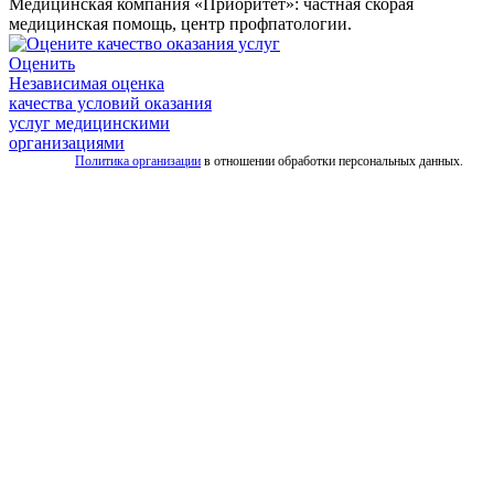
Медицинская компания «Приоритет»: частная скорая
медицинская помощь, центр профпатологии.
Оценить
Независимая оценка
качества условий оказания
услуг медицинскими
организациями
Политика организации
в отношении обработки персональных данных.
Все
услуги
скорой
Скорая
помощь
для
взрослых
Детская
скорая
помощь
Дежурство
на
мероприятиях
Транспортировка