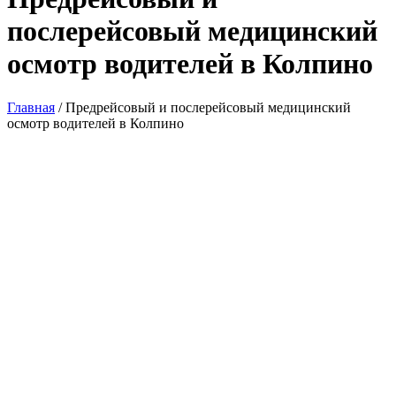
послерейсовый медицинский
осмотр водителей в Колпино
Главная
/
Предрейсовый и послерейсовый медицинский
осмотр водителей в Колпино
Медицинская компания
«Приоритет» предлагает
услуги по проведению
предрейсовых и
послерейсовых
медицинских осмотров для
водителей транспортных
средств в лицензированном
медицинском кабинете по
адресу: Санкт-Петербург,
Колпино, Финляндская ул.,
д. 23.
Тел. +7 (812) 313-21-21