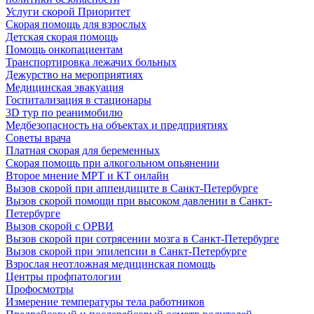
Услуги скорой Приоритет
Скорая помощь для взрослых
Детская скорая помощь
Помощь онкопациентам
Транспортировка лежачих больных
Дежурство на мероприятиях
Медицинская эвакуация
Госпитализация в стационары
3D тур по реанимобилю
Медбезопасность на объектах и предприятиях
Советы врача
Платная скорая для беременных
Скорая помощь при алкогольном опьянении
Второе мнение МРТ и КТ онлайн
Вызов скорой при аппендиците в Санкт-Петербурге
Вызов скорой помощи при высоком давлении в Санкт-
Петербурге
Вызов скорой с ОРВИ
Вызов скорой при сотрясении мозга в Санкт-Петербурге
Вызов скорой при эпилепсии в Санкт-Петербурге
Взрослая неотложная медицинская помощь
Центры профпатологии
Профосмотры
Измерение температуры тела работников