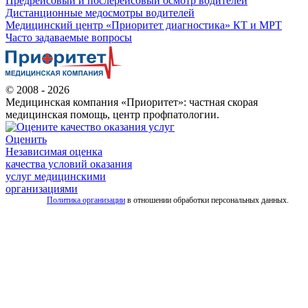
Предрейсовый и послерейсовый осмотр водителей
Дистанционные медосмотры водителей
Медицинский центр «Приоритет диагностика» КТ и МРТ
Часто задаваемые вопросы
© 2008 - 2026
Медицинская компания «Приоритет»: частная скорая
медицинская помощь, центр профпатологии.
Оценить
Независимая оценка
качества условий оказания
услуг медицинскими
организациями
Политика организации
в отношении обработки персональных данных.
Все
услуги
скорой
Скорая
помощь
для