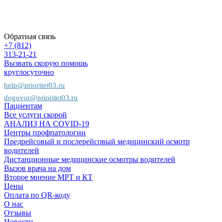
Пациентам
Предприятиям
Страховым
компаниям
Обратная связь
+7 (812)
313-21-21
Вызвать скорую помощь
круглосуточно
help@prioritet03.ru
dogovor@prioritet03.ru
Пациентам
Все услуги скорой
АНАЛИЗ НА COVID-19
Центры профпатологии
Предрейсовый и послерейсовый медицинский осмотр
водителей
Дистанционные медицинские осмотры водителей
Вызов врача на дом
Второе мнение МРТ и КТ
Цены
Оплата по QR-коду
О нас
Отзывы
Новости