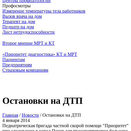
Центры профпатологии
Профосмотры
Измерение температуры тела работников
Вызов врача на дом
Терапевт на дом
Педиатр на дом
Лист нетрудоспособности
Второе мнение МРТ и КТ
«Приоритет диагностика» КТ и МРТ
Пациентам
Предприятиям
Страховым компаниям
Остановки на ДТП
Главная
/
Новости
/
Остановки на ДТП
4 января 2014
Педиатрическая бригада частной скорой помощи "Приоритет"
при следовании в город Псков для транспортировки больного