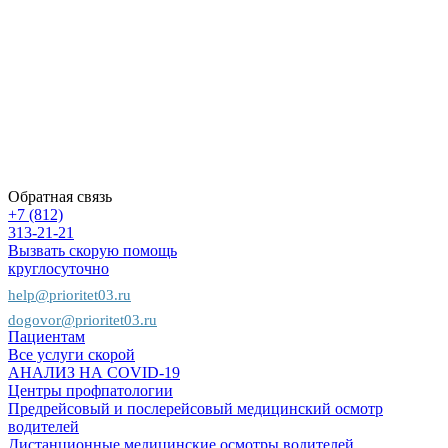
ответ
Вакансии
Политика
конфиденциальности
Карта
сайта
Пациентам
Предприятиям
Страховым
компаниям
Обратная связь
+7 (812)
313-21-21
Вызвать скорую помощь
круглосуточно
help@prioritet03.ru
dogovor@prioritet03.ru
Пациентам
Все услуги скорой
АНАЛИЗ НА COVID-19
Центры профпатологии
Предрейсовый и послерейсовый медицинский осмотр
водителей
Дистанционные медицинские осмотры водителей