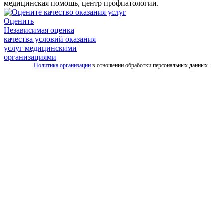
медицинская помощь, центр профпатологии.
Оценить
Независимая оценка
качества условий оказания
услуг медицинскими
организациями
Политика организации
в отношении обработки персональных данных.
Все
услуги
скорой
Скорая
помощь
для
взрослых
Детская
скорая
помощь
Дежурство
на
мероприятиях
Транспортировка
лежачих