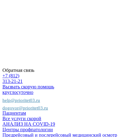
Контакты
Вопрос-
ответ
Вакансии
Политика
конфиденциальности
Карта
сайта
Пациентам
Предприятиям
Страховым
компаниям
Обратная связь
+7 (812)
313-21-21
Вызвать скорую помощь
круглосуточно
help@prioritet03.ru
dogovor@prioritet03.ru
Пациентам
Все услуги скорой
АНАЛИЗ НА COVID-19
Центры профпатологии
Предрейсовый и послерейсовый медицинский осмотр