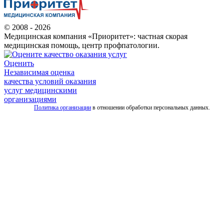
© 2008 - 2026
Медицинская компания «Приоритет»: частная скорая
медицинская помощь, центр профпатологии.
Оценить
Независимая оценка
качества условий оказания
услуг медицинскими
организациями
Политика организации
в отношении обработки персональных данных.
Все
услуги
скорой
Скорая
помощь
для
взрослых
Детская
скорая
помощь
Дежурство