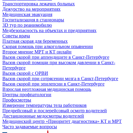
Транспортировка лежачих больных
Дежурство на мероприятиях
Медицинская эвакуация
Госпитализация в стационары
3D тур по реанимобилю
Медбезопасность на объектах и предприятиях
Советы врача
Платная скорая для беременных
Скорая помощь при алкогольном опьянении
Второе мнение МРТ и КТ онлайн
Вызов скорой при аппендиците в Санкт-Петербурге
Вызов скорой помощи при высоком давлении в Санкт-
Петербурге
Вызов скорой с ОРВИ
Вызов скорой при сотрясении мозга в Санкт-Петербурге
Вызов скорой при эпилепсии в Санкт-Петербурге
Взрослая неотложная медицинская помощь
Центры профпатологии
Профосмотры
Измерение температуры тела работников
Предрейсовый и послерейсовый осмотр водителей
Дистанционные медосмотры водителей
Медицинский центр «Приоритет диагностика» КТ и МРТ
Часто задаваемые вопросы