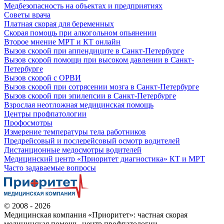
Медбезопасность на объектах и предприятиях
Советы врача
Платная скорая для беременных
Скорая помощь при алкогольном опьянении
Второе мнение МРТ и КТ онлайн
Вызов скорой при аппендиците в Санкт-Петербурге
Вызов скорой помощи при высоком давлении в Санкт-
Петербурге
Вызов скорой с ОРВИ
Вызов скорой при сотрясении мозга в Санкт-Петербурге
Вызов скорой при эпилепсии в Санкт-Петербурге
Взрослая неотложная медицинская помощь
Центры профпатологии
Профосмотры
Измерение температуры тела работников
Предрейсовый и послерейсовый осмотр водителей
Дистанционные медосмотры водителей
Медицинский центр «Приоритет диагностика» КТ и МРТ
Часто задаваемые вопросы
© 2008 - 2026
Медицинская компания «Приоритет»: частная скорая
медицинская помощь, центр профпатологии.