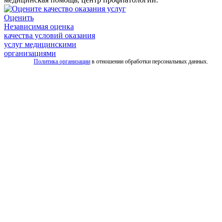
Оценить
Независимая оценка
качества условий оказания
услуг медицинскими
организациями
Политика организации
в отношении обработки персональных данных.
Все
услуги
скорой
Скорая
помощь
для
взрослых
Детская
скорая
помощь
Дежурство
на
мероприятиях
Транспортировка
лежачих
больных