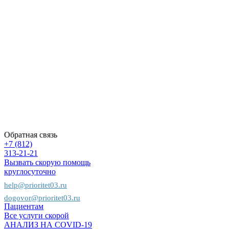
скорой
помощи
Контакты
Вопрос-
ответ
Вакансии
Политика
конфиденциальности
Карта
сайта
Пациентам
Предприятиям
Страховым
компаниям
Обратная связь
+7 (812)
313-21-21
Вызвать скорую помощь
круглосуточно
help@prioritet03.ru
dogovor@prioritet03.ru
Пациентам
Все услуги скорой
АНАЛИЗ НА COVID-19