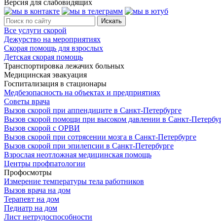
Версия для слабовидящих
Все услуги скорой
Дежурство на мероприятиях
Скорая помощь для взрослых
Детская скорая помощь
Транспортировка лежачих больных
Медицинская эвакуация
Госпитализация в стационары
Медбезопасность на объектах и предприятиях
Советы врача
Вызов скорой при аппендиците в Санкт-Петербурге
Вызов скорой помощи при высоком давлении в Санкт-Петербу
Вызов скорой с ОРВИ
Вызов скорой при сотрясении мозга в Санкт-Петербурге
Вызов скорой при эпилепсии в Санкт-Петербурге
Взрослая неотложная медицинская помощь
Центры профпатологии
Профосмотры
Измерение температуры тела работников
Вызов врача на дом
Терапевт на дом
Педиатр на дом
Лист нетрудоспособности