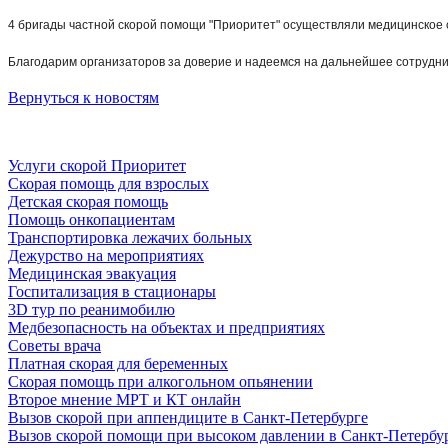
4 бригады частной скорой помощи "Приоритет" осуществляли медицинское
Благодарим организаторов за доверие и надеемся на дальнейшее сотрудни
Вернуться к новостям
Услуги скорой Приоритет
Скорая помощь для взрослых
Детская скорая помощь
Помощь онкопациентам
Транспортировка лежачих больных
Дежурство на мероприятиях
Медицинская эвакуация
Госпитализация в стационары
3D тур по реанимобилю
Медбезопасность на объектах и предприятиях
Советы врача
Платная скорая для беременных
Скорая помощь при алкогольном опьянении
Второе мнение МРТ и КТ онлайн
Вызов скорой при аппендиците в Санкт-Петербурге
Вызов скорой помощи при высоком давлении в Санкт-Петербу