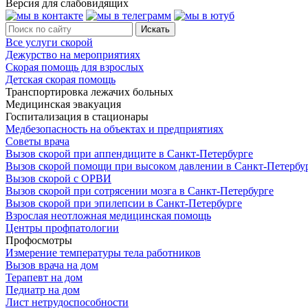
Версия для слабовидящих
Все услуги скорой
Дежурство на мероприятиях
Скорая помощь для взрослых
Детская скорая помощь
Транспортировка лежачих больных
Медицинская эвакуация
Госпитализация в стационары
Медбезопасность на объектах и предприятиях
Советы врача
Вызов скорой при аппендиците в Санкт-Петербурге
Вызов скорой помощи при высоком давлении в Санкт-Петербу
Вызов скорой с ОРВИ
Вызов скорой при сотрясении мозга в Санкт-Петербурге
Вызов скорой при эпилепсии в Санкт-Петербурге
Взрослая неотложная медицинская помощь
Центры профпатологии
Профосмотры
Измерение температуры тела работников
Вызов врача на дом
Терапевт на дом
Педиатр на дом
Лист нетрудоспособности