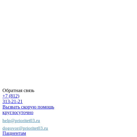
работает
Врачи
скорой
помощи
Контакты
Вопрос-
ответ
Вакансии
Политика
конфиденциальности
Карта
сайта
Пациентам
Предприятиям
Страховым
компаниям
Обратная связь
+7 (812)
313-21-21
Вызвать скорую помощь
круглосуточно
help@prioritet03.ru
dogovor@prioritet03.ru
Пациентам