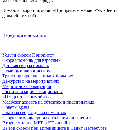
матче для нашего города.
Команда скорой помощи «Приоритет» желает ФК «Зенит»
дальнейших побед.
Вернуться к новостям
Услуги скорой Приоритет
Скорая помощь для взрослых
Детская скорая помощь
Помощь онкопациентам
Транспортировка лежачих больных
Дежурство на мероприятиях
Медицинская эвакуация
Госпитализация в стационары
3D тур по реанимобилю
Медбезопасность на объектах и предприятиях
Советы врача
Платная скорая для беременных
Скорая помощь при алкогольном опьянении
Второе мнение МРТ и КТ онлайн
Вызов скорой при аппендиците в Санкт-Петербурге