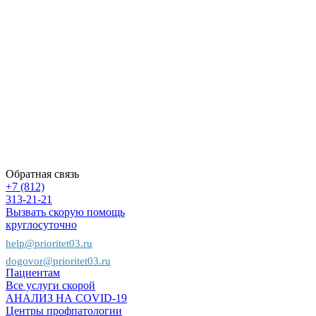
помощи
Контакты
Вопрос-
ответ
Вакансии
Политика
конфиденциальности
Карта
сайта
Пациентам
Предприятиям
Страховым
компаниям
Обратная связь
+7 (812)
313-21-21
Вызвать скорую помощь
круглосуточно
help@prioritet03.ru
dogovor@prioritet03.ru
Пациентам
Все услуги скорой
АНАЛИЗ НА COVID-19
Центры профпатологии