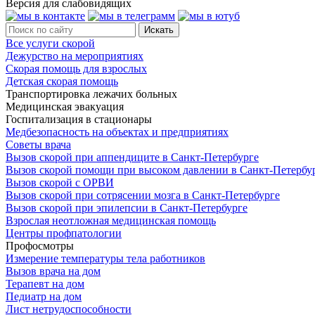
Версия для слабовидящих
Все услуги скорой
Дежурство на мероприятиях
Скорая помощь для взрослых
Детская скорая помощь
Транспортировка лежачих больных
Медицинская эвакуация
Госпитализация в стационары
Медбезопасность на объектах и предприятиях
Советы врача
Вызов скорой при аппендиците в Санкт-Петербурге
Вызов скорой помощи при высоком давлении в Санкт-Петербу
Вызов скорой с ОРВИ
Вызов скорой при сотрясении мозга в Санкт-Петербурге
Вызов скорой при эпилепсии в Санкт-Петербурге
Взрослая неотложная медицинская помощь
Центры профпатологии
Профосмотры
Измерение температуры тела работников
Вызов врача на дом
Терапевт на дом
Педиатр на дом
Лист нетрудоспособности