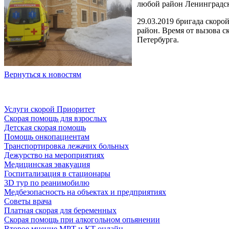
любой район Ленинградско
29.03.2019 бригада скор
район. Время от вызова 
Петербурга.
Вернуться к новостям
Услуги скорой Приоритет
Скорая помощь для взрослых
Детская скорая помощь
Помощь онкопациентам
Транспортировка лежачих больных
Дежурство на мероприятиях
Медицинская эвакуация
Госпитализация в стационары
3D тур по реанимобилю
Медбезопасность на объектах и предприятиях
Советы врача
Платная скорая для беременных
Скорая помощь при алкогольном опьянении
Второе мнение МРТ и КТ онлайн