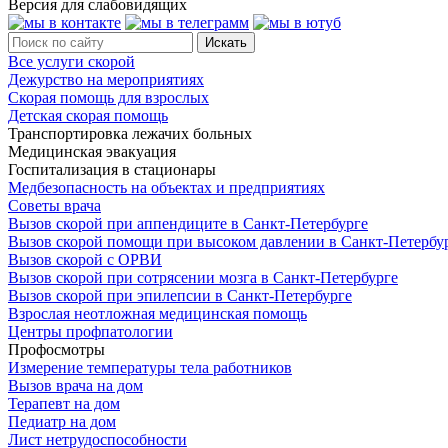
Версия для слабовидящих
Все услуги скорой
Дежурство на мероприятиях
Скорая помощь для взрослых
Детская скорая помощь
Транспортировка лежачих больных
Медицинская эвакуация
Госпитализация в стационары
Медбезопасность на объектах и предприятиях
Советы врача
Вызов скорой при аппендиците в Санкт-Петербурге
Вызов скорой помощи при высоком давлении в Санкт-Петербу
Вызов скорой с ОРВИ
Вызов скорой при сотрясении мозга в Санкт-Петербурге
Вызов скорой при эпилепсии в Санкт-Петербурге
Взрослая неотложная медицинская помощь
Центры профпатологии
Профосмотры
Измерение температуры тела работников
Вызов врача на дом
Терапевт на дом
Педиатр на дом
Лист нетрудоспособности