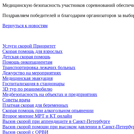
Медицинскую безопасность участников соревнований обеспечи
Поздравляем победителей и благодарим организаторов за выб
Вернуться к новостям
Услуги скорой Приоритет
Скорая помощь для взрослых
Детская скорая помощь
Помощь онкопациентам
Транспортировка лежачих больных
Дежурство на мероприятиях
Медицинская эвакуация
Госпитализация в стационары
3D тур по реанимобилю
Медбезопасность на объектах и предприятиях
Советы врача
Платная скорая для беременных
Скорая помощь при алкогольном опьянении
Второе мнение МРТ и КТ онлайн
Вызов скорой при аппендиците в Санкт-Петербурге
Вызов скорой помощи при высоком давлении в Санкт-Петербу
Вызов скорой с ОРВИ