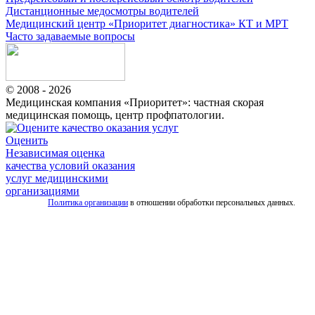
Дистанционные медосмотры водителей
Медицинский центр «Приоритет диагностика» КТ и МРТ
Часто задаваемые вопросы
© 2008 - 2026
Медицинская компания «Приоритет»: частная скорая
медицинская помощь, центр профпатологии.
Оценить
Независимая оценка
качества условий оказания
услуг медицинскими
организациями
Политика организации
в отношении обработки персональных данных.
Все
услуги
скорой
Скорая
помощь
для
взрослых