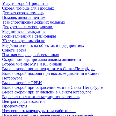
Услуги скорой Приоритет
Скорая помощь для взрослых
Детская скорая помощь
Помощь онкопациентам
Транспортировка лежачих больных
Дежурство на мероприятиях
Медицинская эвакуация
Госпитализация в стационары
3D тур по реанимобилю
Медбезопасность на объектах и предприятиях
Советы врача
Платная скорая для беременных
Скорая помощь при алкогольном опьянении
Второе мнение МРТ и КТ онлайн
Вызов скорой при аппендиците в Санкт-Петербурге
Вызов скорой помощи при высоком давлении в Санкт-
Петербурге
Вызов скорой с ОРВИ
Вызов скорой при сотрясении мозга в Санкт-Петербурге
Вызов скорой при эпилепсии в Санкт-Петербурге
Взрослая неотложная медицинская помощь
Центры профпатологии
Профосмотры
Измерение температуры тела работников
Предрейсовый и послерейсовый осмотр водителей