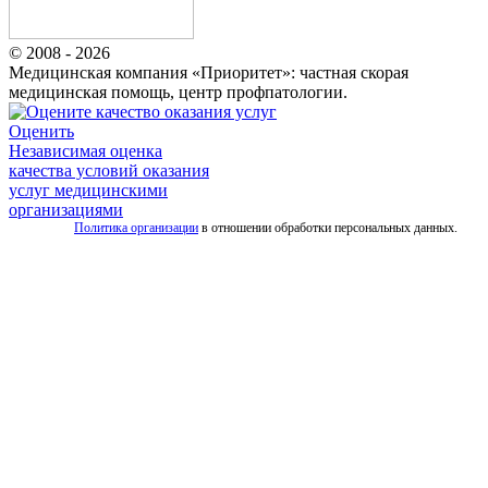
© 2008 - 2026
Медицинская компания «Приоритет»: частная скорая
медицинская помощь, центр профпатологии.
Оценить
Независимая оценка
качества условий оказания
услуг медицинскими
организациями
Политика организации
в отношении обработки персональных данных.
Все
услуги
скорой
Скорая
помощь
для
взрослых
Детская
скорая
помощь
Дежурство